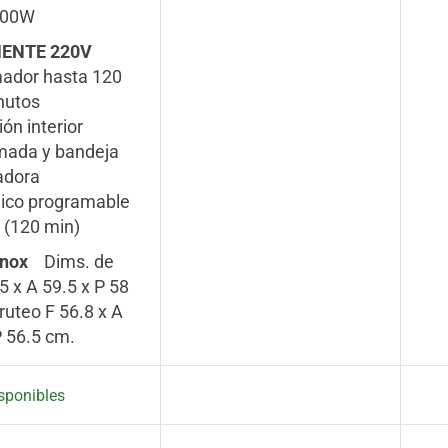
100W
ENTE 220V
mador hasta 120
nutos
ón interior
omada y bandeja
adora
nico programable
(120 min)
nox
Dims. de
5 x A 59.5 x P 58
ruteo F 56.8 x A
P 56.5 cm.
sponibles