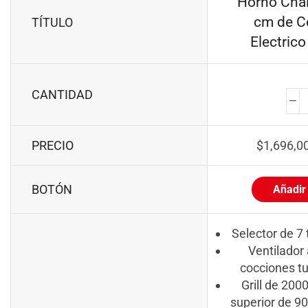
Horno Chal
cm de C
TÍTULO
Electrico
CANTIDAD
PRECIO
$
1,696,0
BOTÓN
Añadir 
Selector de 7 
Ventilador 
cocciones tu
Grill de 200
superior de 90