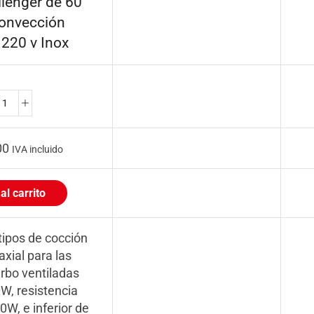
lenger de 60
onvección
 220 v Inox
00
IVA incluido
al carrito
tipos de cocción
axial para las
rbo ventiladas
0W, resistencia
0W, e inferior de