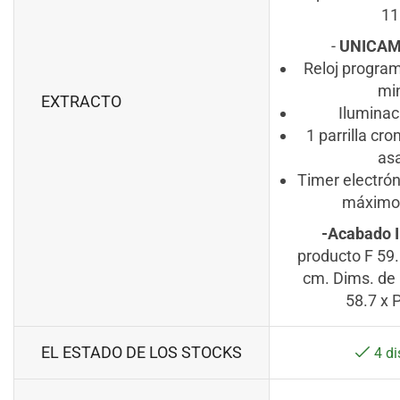
1
-
UNICAM
Reloj progra
mi
EXTRACTO
Iluminaci
1 parrilla cr
as
Timer electró
máximo 
-Acabado I
producto F 59.
cm. Dims. de 
58.7 x 
EL ESTADO DE LOS STOCKS
4 di