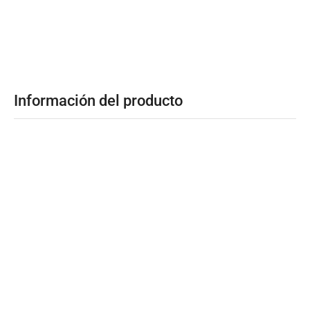
Información del producto
Capacidad L
13 Litros
Voltaje
0
Requiere ducto
0
Tiempo de Garantía
0