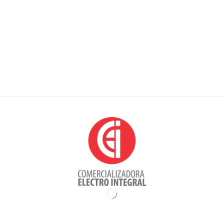
Punto de venta físico
Avenida Caracas # 66 -86/88
Parqueadero calle 67 # 13-55
Bogotá, Colombia
Contacto y Horarios de atención
Teléfono: 6012100865 y 6012100973
Celular: 3208012073 / 3103649517
Info@ceicomer.com