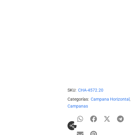
14 personas están viendo
este producto ahora mismo
Añadir Al Carrito
Añadir a Lista de deseos
Añadir para Comparar
SKU:
CHA-4572.20
Categorías:
Campana Horizontal
,
Campanas