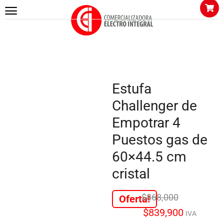
Estufa
Challenger de
Empotrar 4
Puestos gas de
60×44.5 cm
cristal
$
868,000
Oferta!
$
839,900
IVA