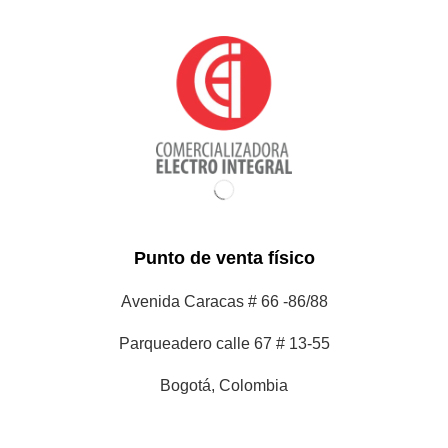
Punto de venta físico
Avenida Caracas # 66 -86/88
Parqueadero calle 67 # 13-55
Bogotá, Colombia
Contacto y Horarios de atención
Teléfono: 6012100865 y 6012100973
Celular: 3208012073 / 3103649517
Info@ceicomer.com