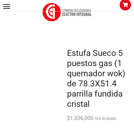
Inicio
COCINA
Estufas
Estufa Sueco 5 puestos gas (1 quemador wok) de 78.3X51.4
parrilla fundida cristal
Estufa Sueco 5
puestos gas (1
quemador wok)
de 78.3X51.4
parrilla fundida
cristal
$
1,336,000
IVA incluido
13 personas están viendo