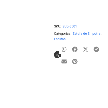
Necesitas Ayuda Para Adq
Añadir a Lista de deseos
Añadir para Comparar
SKU:
SUE-8501
Categorías:
Estufa de Empotrar
,
Estufas