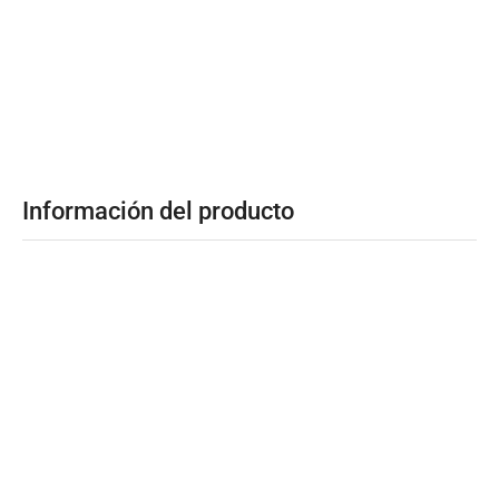
Información del producto
51.4 × 78.3 cm
Dimensiones
No. Puestos de la Estufa
5 Puestos Gas
Material de la Cubierta
Cristal
Medida interna ancho
73 Centímetros