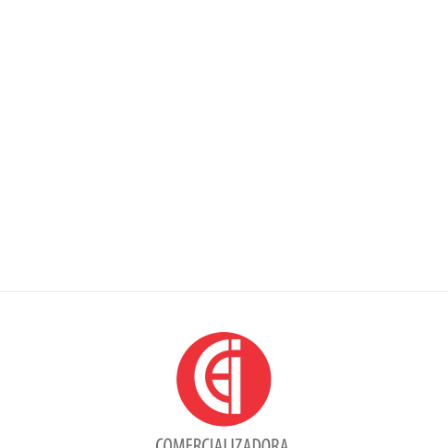
Punto de venta físico
Avenida Caracas # 66 -86/88
Parqueadero calle 67 # 13-55
Bogotá, Colombia
Contacto y Horarios de atención
Teléfono: 6012100865 y 6012100973