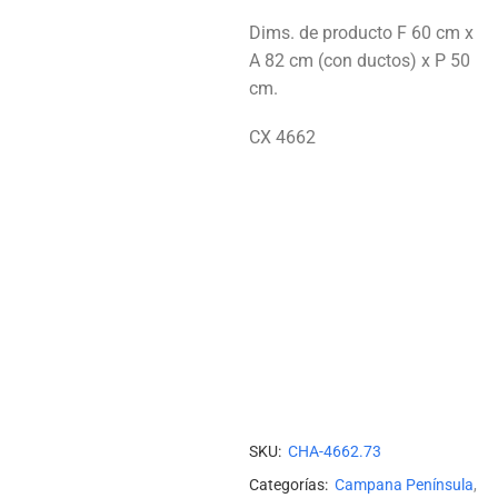
Dims. de producto F 60 cm x
A 82 cm (con ductos) x P 50
cm.
CX 4662
Añadir Al Carrito
Necesitas Ayuda Para Adq
Añadir a Lista de deseos
Añadir para Comparar
SKU:
CHA-4662.73
Categorías:
Campana Península
,