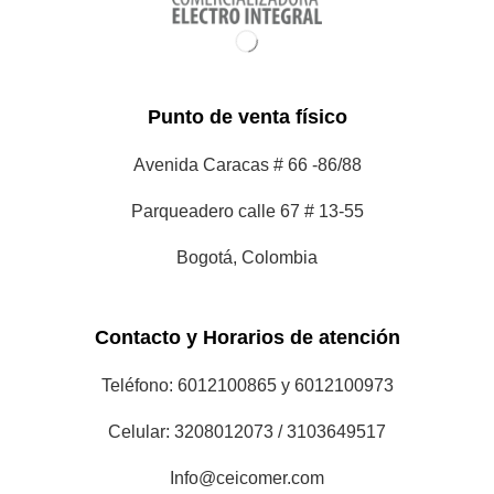
Celular: 3208012073 / 3103649517
Info@ceicomer.com
Horario: L-V 8:30 am a 4:50 pm
Sábados : 8:30am a 2:50 pm
Nosotros
Tienda
Nosotros
Servicio Técnico
Servicio al Cliente
Corporativo