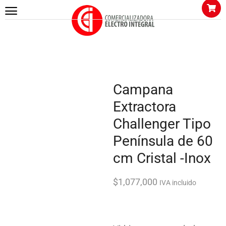
Inicio
COCINA
Campanas
Campana Extractora Challenger Tipo Península de 60 cm Cristal -
Inox
Campana
Extractora
Challenger Tipo
Península de 60
cm Cristal -Inox
$
1,077,000
IVA incluido
16 personas están viendo
este producto ahora mismo