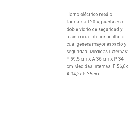
este producto ahora mismo
Horno eléctrico medio
formatoa 120 V, puerta con
doble vidrio de seguridad y
resistencia inferior oculta la
cual genera mayor espacio y
seguridad. Medidas Externas:
F 59.5 cm x A 36 cm x P 34
cm Medidas Internas: F 56,8x
A 34,2x F 35cm
Añadir Al Carrito
Necesitas Ayuda Para Adq