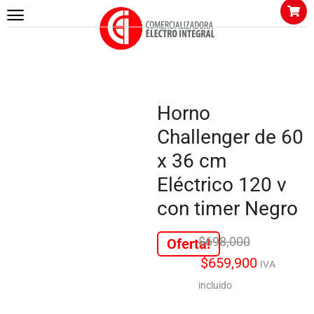
Inicio
COCINA
hornos
Horno Challenger de 60 x 36 cm Eléctrico 120 v con timer Negro
Horno
Challenger de 60
x 36 cm
Eléctrico 120 v
con timer Negro
$
698,000
Oferta!
$
659,900
IVA
incluido
13 personas están viendo