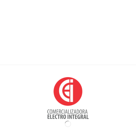
Punto de venta físico
Avenida Caracas # 66 -86/88
Parqueadero calle 67 # 13-55
Bogotá, Colombia